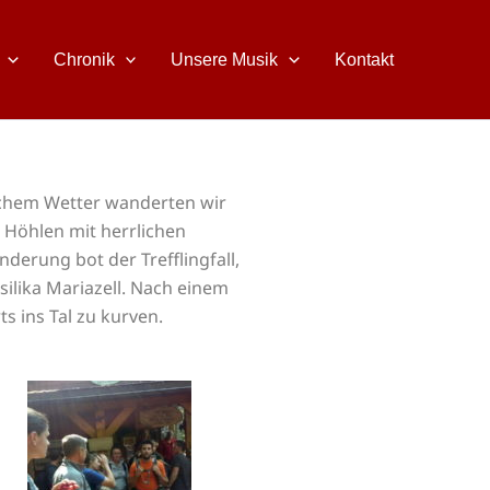
Chronik
Unsere Musik
Kontakt
lichem Wetter wanderten wir
 Höhlen mit herrlichen
erung bot der Trefflingfall,
silika Mariazell. Nach einem
s ins Tal zu kurven.