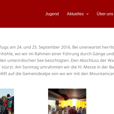
Jugend
Aktuelles
Über uns
flugs am 24. und 25. September 2016. Bei unerwartet herr
inhöhle, wo wir im Rahmen einer Führung durch Gänge und
en unterirdischen See besichtigten. Den Abschluss der Wand
f stürzt. Am Sonntag umrahmten wir die hl. Messe in der Ba
lift auf die Gemeindealpe von wo wir mit den Mountaincart