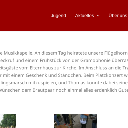
Jugend
Aktuelles
Über uns
re Musikkapelle. An diesem Tag heiratete unsere Flügelhorn
Weckruf und einem Frühstück von der Gramophonie überrasc
itsgäste vom Elternhaus zur Kirche. Im Anschluss an die T
 mit einem Geschenk und Ständchen. Beim Platzkonzert 
ieblingsmarsch mitzuspielen, und Thomas konnte dabei seine
 wünschen dem Brautpaar noch einmal alles erdenklich Gu