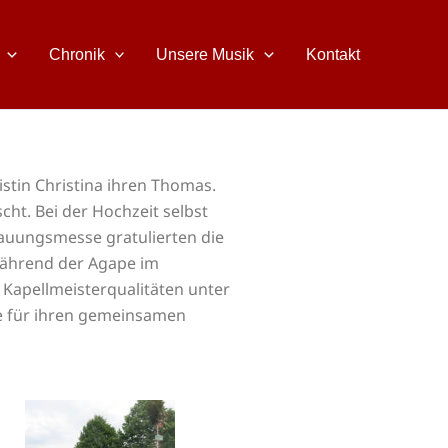
Chronik
Unsere Musik
Kontakt
istin Christina ihren Thomas.
ht. Bei der Hochzeit selbst
rauungsmesse gratulierten die
während der Agape im
 Kapellmeisterqualitäten unter
te für ihren gemeinsamen